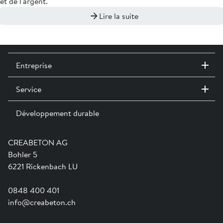
et de l'argent.
Lire la suite
Entreprise
Service
Contact / Sites
Expositions permanentes
Développement durable
Team
Services
Jobs
Catalogues et magazines
Formation
Aide en ligne
Engagement
CREABETON AG
Guide pratique pour la mise en oeuvre
Swissness
Bohler 5
Newsletter
Ville-éponge
6221 Rickenbach LU
0848 400 401
info@creabeton.ch