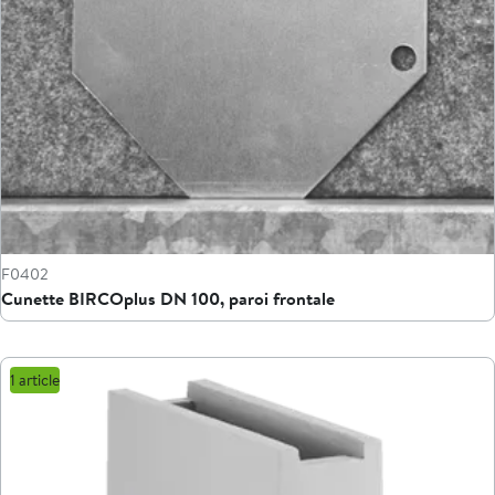
F0402
Cunette BIRCOplus DN 100, paroi frontale
1 article