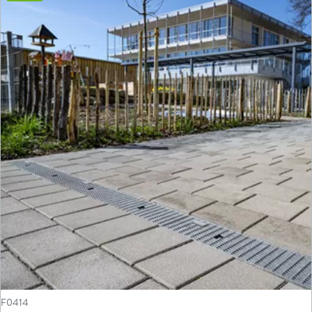
F0414