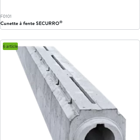
F0101
®
Cunette à fente SECURRO
6 article