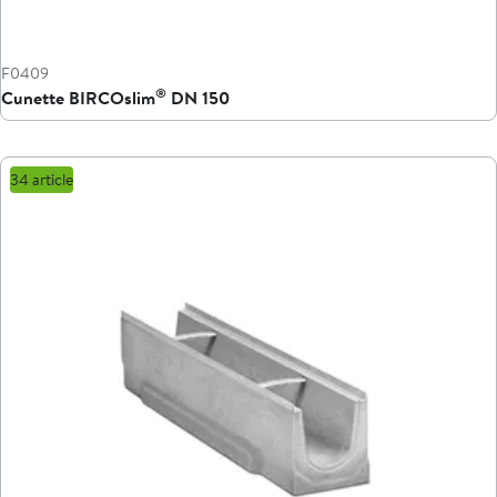
F0409
®
Cunette BIRCOslim
DN 150
34 article