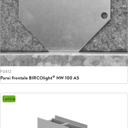
F0412
®
Paroi frontale BIRCOlight
NW 100 AS
1 article