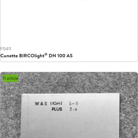
F0411
®
Cunette BIRCOlight
DN 100 AS
11 article