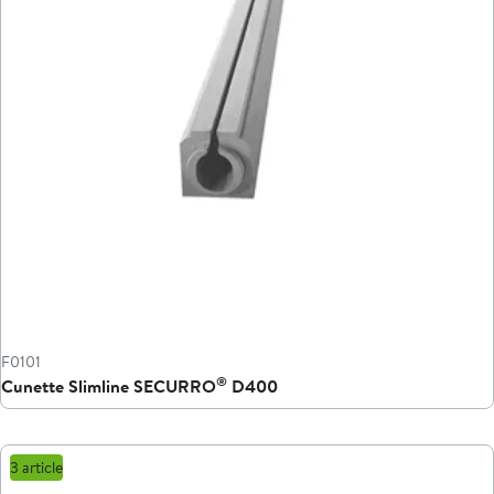
F0101
®
Cunette Slimline SECURRO
D400
3 article