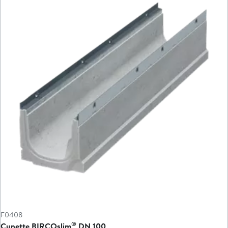
F0408
®
Cunette BIRCOslim
DN 100