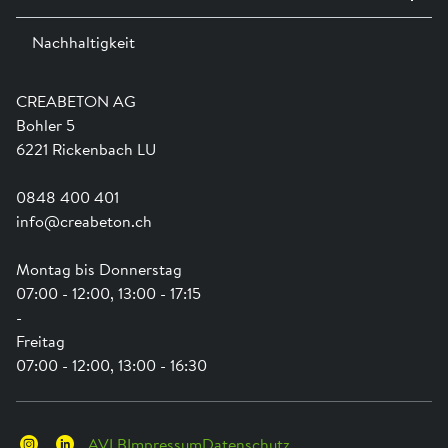
Ausstellungen
Nachhaltigkeit
Team
Dienstleistungen
Jobs
Kataloge und Magazine
Ausbildung
Shop Hilfe
Engagement
CREABETON AG
Anwendungsunterstützung
Swissness
Bohler 5
Newsletter
Schwammstadt
6221 Rickenbach LU
0848 400 401
info@creabeton.ch
Montag bis Donnerstag
07:00 - 12:00, 13:00 - 17:15
-
Freitag
07:00 - 12:00, 13:00 - 16:30
AVLB
Impressum
Datenschutz