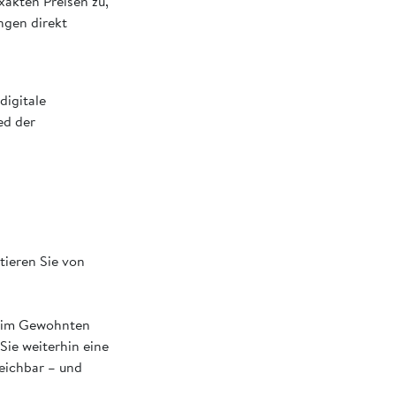
xakten Preisen zu,
ngen direkt
digitale
ed der
tieren Sie von
 beim Gewohnten
Sie weiterhin eine
reichbar – und