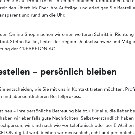
eifen Sie auf Produkte mit Ihren persönlichen Konditionen und e
zeit den Überblick über Ihre Aufträge, und erledigen Sie Bestellu
transparent und rund um die Uhr.
uen Online-Shop machen wir einen weiteren Schritt in Richtung 
tont Stefan Käslin, Leiter der Region Deutschschweiz und Mitgli
eitung der CREABETON AG.
estellen – persönlich bleiben
ie entscheiden, wie Sie mit uns in Kontakt treten möchten. Profi
n und übersichtlicheren Bestellprozess.
t neu – Ihre persönliche Betreuung bleibt.»
Für alle, die lieber
haben wir ebenfalls gute Nachrichten: Selbstverständlich haben 
echperson, wir sind nach wie vor telefonisch oder per E-Mail er
ON digital wird, bleiben wir menschlich, echt und persönlich.