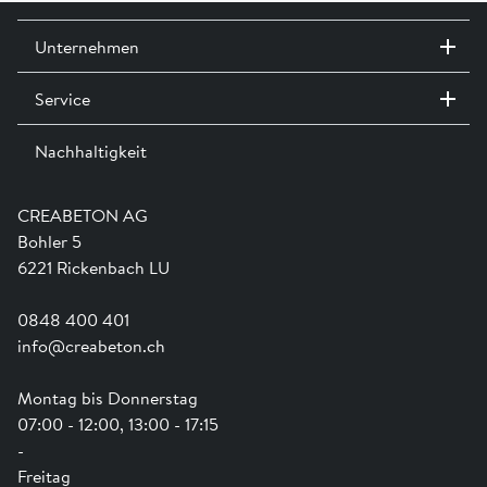
Unternehmen
Service
Kontakt / Standorte
Ausstellungen
Nachhaltigkeit
Team
Dienstleistungen
Jobs
Kataloge und Magazine
Ausbildung
Shop Hilfe
Engagement
CREABETON AG
Anwendungsunterstützung
Swissness
Bohler 5
Newsletter
Schwammstadt
6221 Rickenbach LU
0848 400 401
info@creabeton.ch
Montag bis Donnerstag
07:00 - 12:00, 13:00 - 17:15
-
Freitag