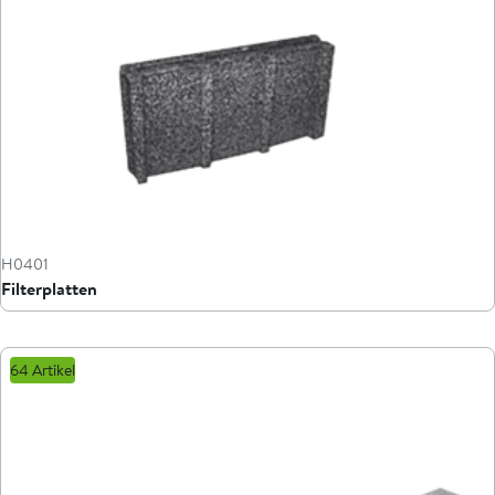
H0401
Filterplatten
64 Artikel