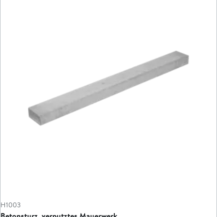
H1003
Betonsturz, verputztes Mauerwerk