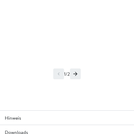
1/2
Hinweis
Downloads
Auf Wunsch auch verzinkt oder KTL mit