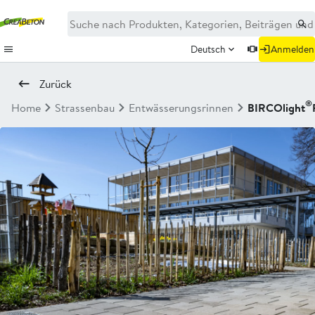
Deutsch
Anmelden
Zurück
®
Home
Strassenbau
Entwässerungsrinnen
BIRCOlight