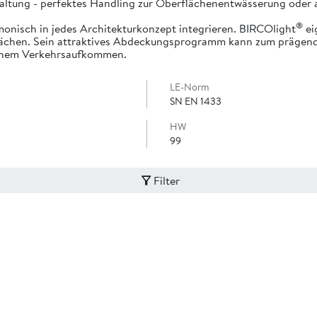
ltung - perfektes Handling zur Oberflächenentwässerung oder a
®
monisch in jedes Architekturkonzept integrieren. BIRCOlight
ei
lächen. Sein attraktives Abdeckungsprogramm kann zum prägende
hohem Verkehrsaufkommen.
LE-Norm
SN EN 1433
HW
99
Filter