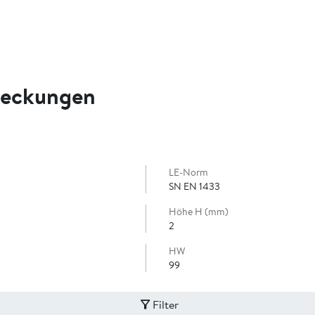
deckungen
LE-Norm
SN EN 1433
Höhe H (mm)
2
HW
99
Filter