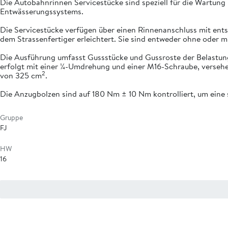
Die Autobahnrinnen Servicestücke sind speziell für die Wartung u
Entwässerungssystems.
Die Servicestücke verfügen über einen Rinnenanschluss mit entsp
dem Strassenfertiger erleichtert. Sie sind entweder ohne oder mi
Die Ausführung umfasst Gussstücke und Gussroste der Belastung
erfolgt mit einer ¼-Umdrehung und einer M16-Schraube, versehen 
2
von 325 cm
.
Die Anzugbolzen sind auf 180 Nm ± 10 Nm kontrolliert, um eine 
Gruppe
FJ
HW
16