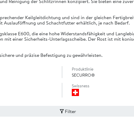
nd Reinigung der Schlitzrinnen konzipiert. Sie bieten eine zuver
rechender Keilgleitdichtung und sind in der gleichen Fertigbrei
t Auslauföffnung und Schachtfutter erhältlich, je nach Bedarf.
sklasse E600, die eine hohe Widerstandsfähigkeit und Langlebig
mit einer Sicherheits-Unterlagsscheibe. Der Rost ist mit konisc
sichere und präzise Befestigung zu gewährleisten.
Produktlinie
SECURRO®
Swissness
Filter