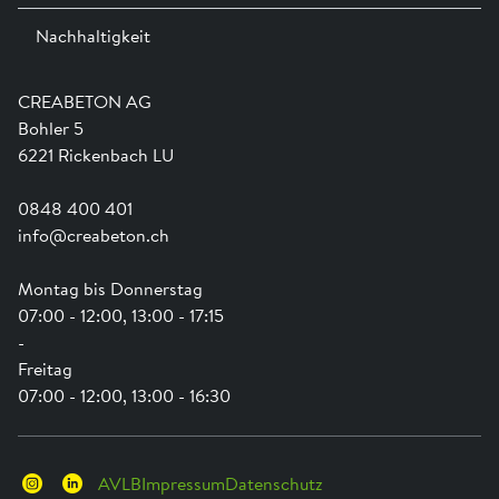
Ausstellungen
Nachhaltigkeit
Team
Dienstleistungen
Jobs
Kataloge und Magazine
Ausbildung
Shop Hilfe
Engagement
CREABETON AG
Anwendungsunterstützung
Swissness
Bohler 5
Newsletter
Schwammstadt
6221 Rickenbach LU
0848 400 401
info@creabeton.ch
Montag bis Donnerstag
07:00 - 12:00, 13:00 - 17:15
-
Freitag
07:00 - 12:00, 13:00 - 16:30
AVLB
Impressum
Datenschutz