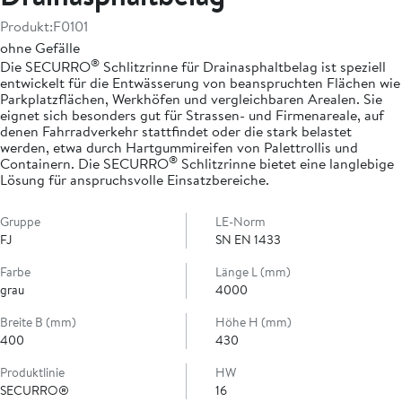
Produkt:
F0101
ohne Gefälle
®
Die SECURRO
Schlitzrinne für Drainasphaltbelag ist speziell
entwickelt für die Entwässerung von beanspruchten Flächen wie
Parkplatzflächen, Werkhöfen und vergleichbaren Arealen. Sie
eignet sich besonders gut für Strassen- und Firmenareale, auf
denen Fahrradverkehr stattfindet oder die stark belastet
werden, etwa durch Hartgummireifen von Palettrollis und
®
Containern. Die SECURRO
Schlitzrinne bietet eine langlebige
Lösung für anspruchsvolle Einsatzbereiche.
Gruppe
LE-Norm
FJ
SN EN 1433
Farbe
Länge L (mm)
grau
4000
Breite B (mm)
Höhe H (mm)
400
430
Produktlinie
HW
SECURRO®
16