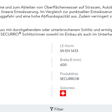
hme und zum Ableiten von Oberflächenwasser auf Strassen, Autoba
ve lineare Entwässerung. Im Vergleich zur punktuellen Entwässe
ggefahr und eine hohe Abflusskapazität aus. Zudem verringert s
uss mit durchgehendem oder unterbrochenem Schlitz und ermöglic
®
ie SECURRO
Schlitzrinnen sowohl im Einbau als auch im Unterhal
LE-Norm
SN EN 1433
Breite B (mm)
400
Produktlinie
SECURRO®
Swissness
Filter