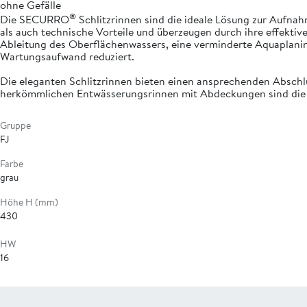
ohne Gefälle
®
Die SECURRO
Schlitzrinnen sind die ideale Lösung zur Aufna
als auch technische Vorteile und überzeugen durch ihre effekti
Ableitung des Oberflächenwassers, eine verminderte Aquaplanin
Wartungsaufwand reduziert.
Die eleganten Schlitzrinnen bieten einen ansprechenden Abschl
herkömmlichen Entwässerungsrinnen mit Abdeckungen sind d
Gruppe
FJ
Farbe
grau
Höhe H (mm)
430
HW
16