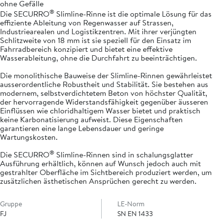
ohne Gefälle
®
Die SECURRO
Slimline-Rinne ist die optimale Lösung für das
effiziente Ableitung von Regenwasser auf Strassen,
Industriearealen und Logistikzentren. Mit ihrer verjüngten
Schlitzweite von 18 mm ist sie speziell für den Einsatz im
Fahrradbereich konzipiert und bietet eine effektive
Wasserableitung, ohne die Durchfahrt zu beeinträchtigen.
Die monolithische Bauweise der Slimline-Rinnen gewährleistet
ausserordentliche Robustheit und Stabilität. Sie bestehen aus
modernem, selbstverdichtetem Beton von höchster Qualität,
der hervorragende Widerstandsfähigkeit gegenüber äusseren
Einflüssen wie chloridhaltigem Wasser bietet und praktisch
keine Karbonatisierung aufweist. Diese Eigenschaften
garantieren eine lange Lebensdauer und geringe
Wartungskosten.
®
Die SECURRO
Slimline-Rinnen sind in schalungsglatter
Ausführung erhältlich, können auf Wunsch jedoch auch mit
gestrahlter Oberfläche im Sichtbereich produziert werden, um
zusätzlichen ästhetischen Ansprüchen gerecht zu werden.
Gruppe
LE-Norm
FJ
SN EN 1433