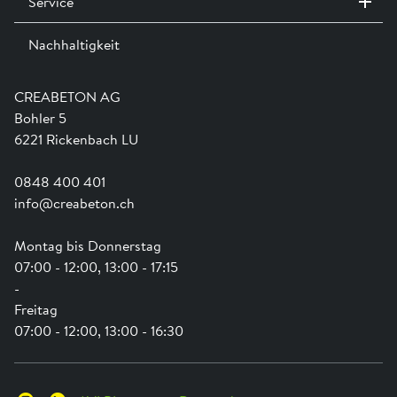
Service
Kontakt / Standorte
Ausstellungen
Nachhaltigkeit
Team
Dienstleistungen
Jobs
Kataloge und Magazine
Ausbildung
Shop Hilfe
Engagement
CREABETON AG
Anwendungsunterstützung
Swissness
Bohler 5
Newsletter
Schwammstadt
6221 Rickenbach LU
0848 400 401
info@creabeton.ch
Montag bis Donnerstag
07:00 - 12:00, 13:00 - 17:15
-
Freitag
07:00 - 12:00, 13:00 - 16:30