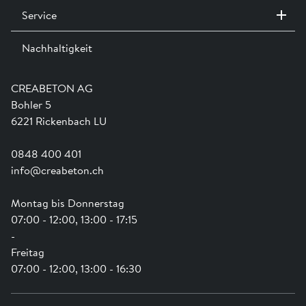
Halteklammern pro Wildbachschale.
Service
Kontakt / Standorte
Das Minimalgefälle beträgt 8 %.
Ausstellungen
Nachhaltigkeit
Team
Dienstleistungen
Jobs
Kataloge und Magazine
Ausbildung
Shop Hilfe
Engagement
CREABETON AG
Anwendungsunterstützung
Swissness
Bohler 5
Newsletter
Schwammstadt
6221 Rickenbach LU
0848 400 401
info@creabeton.ch
Montag bis Donnerstag
07:00 - 12:00, 13:00 - 17:15
-
Freitag
07:00 - 12:00, 13:00 - 16:30